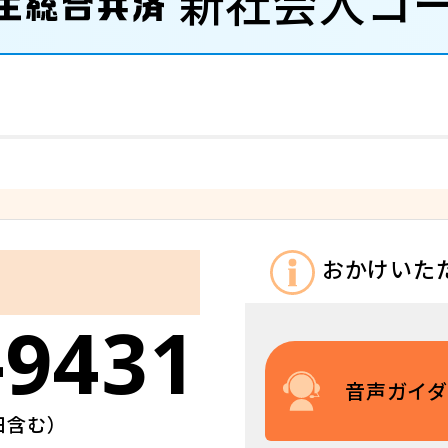
新社会人コ
おかけいた
-9431
音声ガイ
日含む）