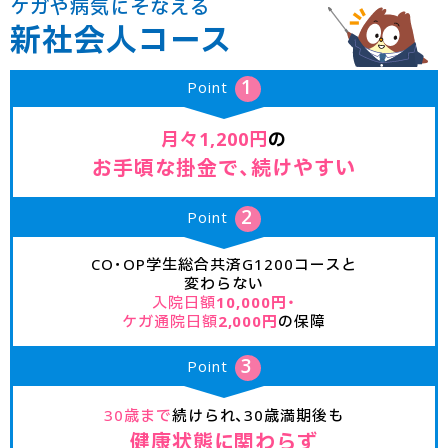
ケガや病気にそなえる
新社会人コース
Point
月々1,200円
の
お手頃な掛金で、続けやすい
Point
CO･OP学生総合共済G1200コースと
変わらない
入院日額
10,000円
・
ケガ通院日額
2,000円
の保障
Point
30歳まで
続けられ、30歳満期後も
健康状態に関わらず