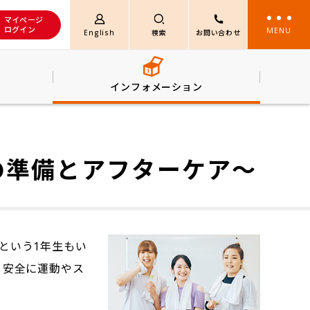
マイページ
ログイン
MENU
English
検索
お問い合わせ
み
インフォメーション
の準備とアフターケア～
という1年生もい
、安全に運動やス