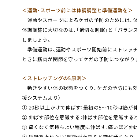
＜運動・スポーツ前には体調調整と準備運動を＞
運動やスポーツによるケガの予防のためには、体
体調調整に大切なのは、「適切な睡眠」と 「バラ
しましょう。
準備運動は、運動やスポーツ開始前にストレッチ
ときに筋肉が関節を守ってケガの予防につながり
＜ストレッチングの5原則＞
動きやすい体の状態をつくり、ケガの予防にも効
援システムより）
① 20秒以上かけて伸ばす：最初の5～10秒は筋
② 伸ばす部位を意識する：伸ばす部位を意識する
③ 痛くなく気持ちよい程度に伸ばす：痛いほど伸
④ 呼吸を止めない：呼吸が止まると筋が硬くなり